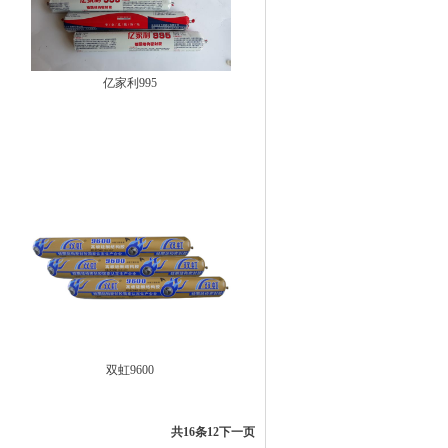
亿家利995
双虹9600
共16条
1
2
下一页